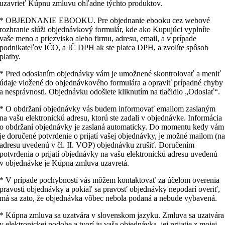
uzavrieť Kúpnu zmluvu ohľadne týchto produktov.
* OBJEDNANIE EBOOKU. Pre objednanie ebooku cez webové
rozhranie slúži objednávkový formulár, kde ako Kupujúci vyplníte
vaše meno a priezvisko alebo firmu, adresu, email, a v prípade
podnikateľov IČO, a IČ DPH ak ste platca DPH, a zvolíte spôsob
platby.
* Pred odoslaním objednávky vám je umožnené skontrolovať a meniť
údaje vložené do objednávkového formulára a opraviť prípadné chyby
a nesprávnosti. Objednávku odošlete kliknutím na tlačidlo „Odoslať“.
* O obdržaní objednávky vás budem informovať emailom zaslaným
na vašu elektronickú adresu, ktorú ste zadali v objednávke. Informácia
o obdržaní objednávky je zaslaná automaticky. Do momentu kedy vám
je doručené potvrdenie o prijatí vašej objednávky, je možné mailom (n
adresu uvedenú v čl. II. VOP) objednávku zrušiť. Doručením
potvrdenia o prijatí objednávky na vašu elektronickú adresu uvedenú
v objednávke je Kúpna zmluva uzavretá.
* V prípade pochybností vás môžem kontaktovať za účelom overenia
pravosti objednávky a pokiaľ sa pravosť objednávky nepodarí overiť,
má sa zato, že objednávka vôbec nebola podaná a nebude vybavená.
* Kúpna zmluva sa uzatvára v slovenskom jazyku. Zmluva sa uzatvára
v elektronickej podobe a tvorí ju vaša objednávka, jej prijatie z mojej