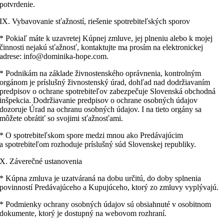
potvrdenie.
IX. Vybavovanie sťažností, riešenie spotrebiteľských sporov
* Pokiaľ máte k uzavretej Kúpnej zmluve, jej plneniu alebo k mojej
činnosti nejakú sťažnosť, kontaktujte ma prosím na elektronickej
adrese: info@dominika-hope.com.
* Podnikám na základe živnostenského oprávnenia, kontrolným
orgánom je príslušný živnostenský úrad, dohľad nad dodržiavaním
predpisov o ochrane spotrebiteľov zabezpečuje Slovenská obchodná
inšpekcia. Dodržiavanie predpisov o ochrane osobných údajov
dozoruje Úrad na ochranu osobných údajov. I na tieto orgány sa
môžete obrátiť so svojimi sťažnosťami.
* O spotrebiteľskom spore medzi mnou ako Predávajúcim
a spotrebiteľom rozhoduje príslušný súd Slovenskej republiky.
X. Záverečné ustanovenia
* Kúpna zmluva je uzatváraná na dobu určitú, do doby splnenia
povinností Predávajúceho a Kupujúceho, ktorý zo zmluvy vyplývajú.
* Podmienky ochrany osobných údajov sú obsiahnuté v osobitnom
dokumente, ktorý je dostupný na webovom rozhraní.