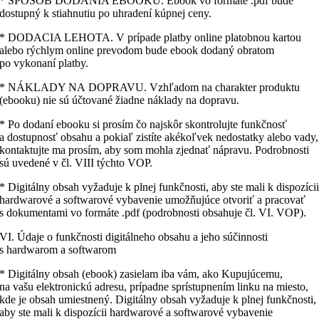
* SPÔSOB DODANIA EBOOKU. Ebook vo formáte .pdf bude
dostupný k stiahnutiu po uhradení kúpnej ceny.
* DODACIA LEHOTA. V prípade platby online platobnou kartou
alebo rýchlym online prevodom bude ebook dodaný obratom
po vykonaní platby.
* NÁKLADY NA DOPRAVU. Vzhľadom na charakter produktu
(ebooku) nie sú účtované žiadne náklady na dopravu.
* Po dodaní ebooku si prosím čo najskôr skontrolujte funkčnosť
a dostupnosť obsahu a pokiaľ zistíte akékoľvek nedostatky alebo vady,
kontaktujte ma prosím, aby som mohla zjednať nápravu. Podrobnosti
sú uvedené v čl. VIII týchto VOP.
* Digitálny obsah vyžaduje k plnej funkčnosti, aby ste mali k dispozíci
hardwarové a softwarové vybavenie umožňujúce otvoriť a pracovať
s dokumentami vo formáte .pdf (podrobnosti obsahuje čl. VI. VOP).
VI. Údaje o funkčnosti digitálneho obsahu a jeho súčinnosti
s hardwarom a softwarom
* Digitálny obsah (ebook) zasielam iba vám, ako Kupujúcemu,
na vašu elektronickú adresu, prípadne sprístupnením linku na miesto,
kde je obsah umiestnený. Digitálny obsah vyžaduje k plnej funkčnosti,
aby ste mali k dispozícii hardwarové a softwarové vybavenie