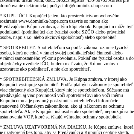
Okresného úradu Nitra, odd.: Sro,č.ž.registra: 430-58703 Adresa pre
doručovanie elektronickej pošty: info@dominika-hope.com
* KUPUJÚCI. Kupujúci je ten, kto prostredníctvom webového
rozhrania www.dominika-hope.com uzavrie so mnou ako
Predávajúcim Kúpnu zmluvu, a tým kúpi ebook. Kupujúcim môže byť
podnikateľ (podnikajúci ako fyzická osoba SZČO alebo právnická
osoba, napr. s.r.o. alebo akciová spoločnosť) alebo spotrebiteľ.
* SPOTREBITEĽ. Spotrebiteľom sa podľa zákona rozumie fyzická
osoba, ktorá nejedná v rámci svojej podnikateľskej činnosti alebo
v rámci samostatného výkonu povolania. Pokiaľ ste fyzická osoba a do
objednávky uvediete IČO, budem mať zato, že Kúpnu zmluvu
uzatvárate ako podnikateľ, a nie ako spotrebiteľ.
* SPOTREBITEĽSKÁ ZMLUVA. Je Kúpna zmluva, v ktorej ako
Kupujúci vystupuje spotrebiteľ. Podľa platných zákonov je spotrebiteľ
viac chránený ako Kupujúci, ktorý nie je spotrebiteľom. Súčasne má
predávajúci aj viac povinností voči spotrebiteľovi ako voči inému
Kupujúcemu a je povinný poskytnúť spotrebiteľovi informácie
stanovené Občianskym zákonníkom, ako aj zákonom na ochranu
spotrebiteľa. Ak je Kupujúci iná osoba ako spotrebiteľ, nepoužijú sa ti
ustanovenia VOP, ktoré sa týkajú výhradne ochrany spotrebiteľa.
* ZMLUVA UZATVORENÁ NA DIAĽKU. Je Kúpna zmluva, ktorá
je uzatvorená bez toho, aby sa Predávajúci a Kupujúci osobne stretli,