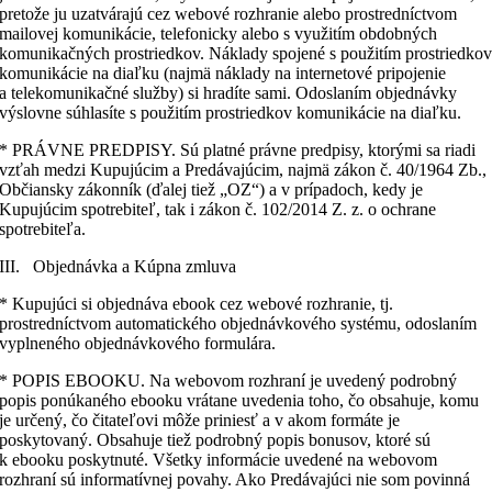
pretože ju uzatvárajú cez webové rozhranie alebo prostredníctvom
mailovej komunikácie, telefonicky alebo s využitím obdobných
komunikačných prostriedkov. Náklady spojené s použitím prostriedko
komunikácie na diaľku (najmä náklady na internetové pripojenie
a telekomunikačné služby) si hradíte sami. Odoslaním objednávky
výslovne súhlasíte s použitím prostriedkov komunikácie na diaľku.
* PRÁVNE PREDPISY. Sú platné právne predpisy, ktorými sa riadi
vzťah medzi Kupujúcim a Predávajúcim, najmä zákon č. 40/1964 Zb.,
Občiansky zákonník (ďalej tiež „OZ“) a v prípadoch, kedy je
Kupujúcim spotrebiteľ, tak i zákon č. 102/2014 Z. z. o ochrane
spotrebiteľa.
III. Objednávka a Kúpna zmluva
* Kupujúci si objednáva ebook cez webové rozhranie, tj.
prostredníctvom automatického objednávkového systému, odoslaním
vyplneného objednávkového formulára.
* POPIS EBOOKU. Na webovom rozhraní je uvedený podrobný
popis ponúkaného ebooku vrátane uvedenia toho, čo obsahuje, komu
je určený, čo čitateľovi môže priniesť a v akom formáte je
poskytovaný. Obsahuje tiež podrobný popis bonusov, ktoré sú
k ebooku poskytnuté. Všetky informácie uvedené na webovom
rozhraní sú informatívnej povahy. Ako Predávajúci nie som povinná