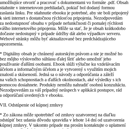
umožňujúce otvoriť a pracovať s dokumentami vo formáte .pdf. Obsah
stiahnite v internetovom prehliadači, pokiaľ bol dodaný formou
zaslania linku. Pre stiahnutie ebooku je potrebné, aby ste boli pripojený
k sieti internet s dostatočnou rýchlosťou pripojenia. Nezodpovedám
za nedostupnosť obsahu v prípade nefunkčnosti či pomalej rýchlosti
vášho internetového pripojenia. Môže sa stať, že je obsah krátkodobo
dočasne nedostupný v prípade údržby dát alebo výpadkov serveru.
Webové stránky môžu byť aktualizované bez predchádzajúceho
upozornenia.
* Digitálny obsah je chránený autorským právom a nie je možné ho
bez môjho výslovného súhlasu ďalej šíriť alebo umožniť jeho
používanie ďalšími osobami. Ebook slúži výlučne ku vzdelávacím
účelom a informačným účelom a je vytvorený s využitím mojich
znalostí a skúseností. Jedná sa o návody a odporúčania a záleží
na vašich schopnostiach a ďalších okolnostiach, aké výsledky s ich
pomocou dosiahnete. Produkty nemôžu nahradiť osobnú konzultáciu.
Nezodpovedám za váš prípadný neúspech v aplikácii postupov, rád
a odporúčaní uvedených v ebooku.
VII. Odstúpenie od kúpnej zmluvy
* Zo zákona môže spotrebiteľ od zmluvy uzatvorenej na diaľku
odstúpiť bez udania dôvodu spravidla v lehote 14 dní od uzatvorenia
kúpnej zmluvy. V takomto prípade ma prosím kontaktujte o uplatnení