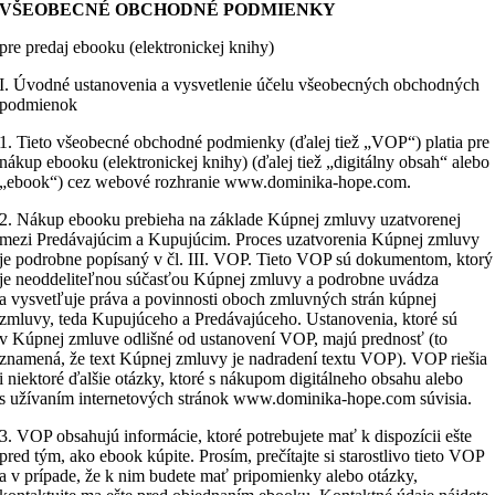
VŠEOBECNÉ OBCHODNÉ PODMIENKY
pre predaj ebooku (elektronickej knihy)
I. Úvodné ustanovenia a vysvetlenie účelu všeobecných obchodných
podmienok
1. Tieto všeobecné obchodné podmienky (ďalej tiež „VOP“) platia pre
nákup ebooku (elektronickej knihy) (ďalej tiež „digitálny obsah“ alebo
„ebook“) cez webové rozhranie www.dominika-hope.com.
2. Nákup ebooku prebieha na základe Kúpnej zmluvy uzatvorenej
mezi Predávajúcim a Kupujúcim. Proces uzatvorenia Kúpnej zmluvy
je podrobne popísaný v čl. III. VOP. Tieto VOP sú dokumentom, ktorý
je neoddeliteľnou súčasťou Kúpnej zmluvy a podrobne uvádza
a vysvetľuje práva a povinnosti oboch zmluvných strán kúpnej
zmluvy, teda Kupujúceho a Predávajúceho. Ustanovenia, ktoré sú
v Kúpnej zmluve odlišné od ustanovení VOP, majú prednosť (to
znamená, že text Kúpnej zmluvy je nadradení textu VOP). VOP riešia
i niektoré ďalšie otázky, ktoré s nákupom digitálneho obsahu alebo
s užívaním internetových stránok www.dominika-hope.com súvisia.
3. VOP obsahujú informácie, ktoré potrebujete mať k dispozícii ešte
pred tým, ako ebook kúpite. Prosím, prečítajte si starostlivo tieto VOP
a v prípade, že k nim budete mať pripomienky alebo otázky,