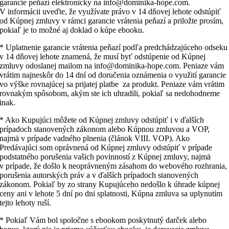
garancie peňazí elektronicky na info@dominika-hope.com.
V informácii uveďte, že využívate právo v 14 dňovej lehote odstúpiť
od Kúpnej zmluvy v rámci garancie vrátenia peňazí a priložte prosím,
pokiaľ je to možné aj doklad o kúpe ebooku.
* Uplatnenie garancie vrátenia peňazí podľa predchádzajúceho odseku
v 14 dňovej lehote znamená, že musí byť odstúpenie od Kúpnej
zmluvy odoslanej mailom na info@dominika-hope.com. Peniaze vám
vrátim najneskôr do 14 dní od doručenia oznámenia o využití garancie
vo výške rovnajúcej sa prijatej platbe za produkt. Peniaze vám vrátim
rovnakým spôsobom, akým ste ich uhradili, pokiaľ sa nedohodneme
inak.
* Ako Kupujúci môžete od Kúpnej zmluvy odstúpiť i v ďalších
prípadoch stanovených zákonom alebo Kúpnou zmluvou a VOP,
najmä v prípade vadného plnenia (článok VIII. VOP). Ako
Predávajúci som oprávnená od Kúpnej zmluvy odstúpiť v prípade
podstatného porušenia vašich povinností z Kúpnej zmluvy, najmä
v prípade, že došlo k neoprávneným zásahom do webového rozhrania,
porušenia autorských práv a v ďalších prípadoch stanovených
zákonom. Pokiaľ by zo strany Kupujúceho nedošlo k úhrade kúpnej
ceny ani v lehote 5 dní po dni splatnosti, Kúpna zmluva sa uplynutím
tejto lehoty ruší.
* Pokiaľ Vám bol spoločne s ebookom poskytnutý darček alebo