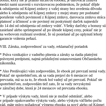
bonus, ktorý nie je priamo súčasťou ebooku, je darovacia zmluva
medzi nami uzavretá s rozväzovacou podmienkou, že pokiaľ dôjde
k odstúpeniu od Kúpnej zmluvy z vašej strany bez uvedenia dôvodu
alebo k odstúpeniu od Kúpnej zmluvy z mojej strany pre podstatné
porušenie vašich povinností z Kúpnej zmluvy, darovacia zmluva stráca
platnosť a účinnosť a ste povinný mi poskytnutý darček najneskôr
do 14 dní od odstúpenia od zmluvy vrátiť. Všetky darčeky a bonusy sú
zasielané alebo sprístupnené až po úhrade kúpnej ceny, pokiaľ nie je
na webovom rozhraní uvedené, že sú posielané až po uplynutí lehoty
garancie vrátenia peňazí.
VIII. Záruka, zodpovednosť za vady, reklamačný poriadok
* Práva vznikajúce z vadného plnenia a záruky sa riadia platnými
právnymi predpismi, najmä príslušnými ustanoveniami Občianskeho
zákonníka.
* Ako Predávajúci vám zodpovedám, že ebook pri prevzatí nemá vady
Pokiaľ ste spotrebiteľom, ak sa vada prejaví do 6 mesiacov od
prevzatia, má sa za to, že ebook bol vadný už pri prevzatí. Pokiaľ ste
spotrebiteľom, zodpovedám tiež zato, že sa vady nevyskytnú
v záručnej dobe, ktorá je 24 mesiacov od prevzatia ebooku.
* V prípade výskytu vady, ktorú nie je možné odstrániť, alebo
v prípade opakovaného výskytu vady, alebo výskytu väčšieho počtu
vád, máte právo požadovať výmenu ebooku za nový alebo od Kúpnej