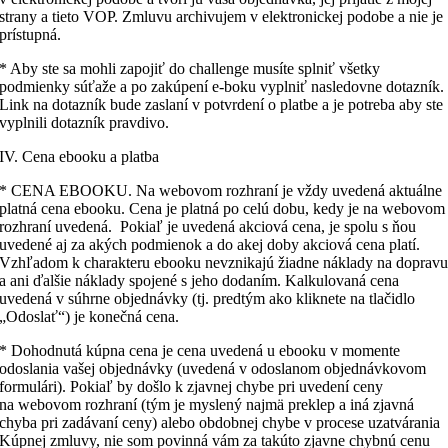
strany a tieto VOP. Zmluvu archivujem v elektronickej podobe a nie je
prístupná.
* Aby ste sa mohli zapojiť do challenge musíte splniť všetky
podmienky súťaže a po zakúpení e-boku vyplniť nasledovne dotazník.
Link na dotazník bude zaslaní v potvrdení o platbe a je potreba aby ste
vyplnili dotazník pravdivo.
IV. Cena ebooku a platba
* CENA EBOOKU. Na webovom rozhraní je vždy uvedená aktuálne
platná cena ebooku. Cena je platná po celú dobu, kedy je na webovom
rozhraní uvedená. Pokiaľ je uvedená akciová cena, je spolu s ňou
uvedené aj za akých podmienok a do akej doby akciová cena platí.
Vzhľadom k charakteru ebooku nevznikajú žiadne náklady na doprav
a ani ďalšie náklady spojené s jeho dodaním. Kalkulovaná cena
uvedená v súhrne objednávky (tj. predtým ako kliknete na tlačidlo
„Odoslať“) je konečná cena.
* Dohodnutá kúpna cena je cena uvedená u ebooku v momente
odoslania vašej objednávky (uvedená v odoslanom objednávkovom
formulári). Pokiaľ by došlo k zjavnej chybe pri uvedení ceny
na webovom rozhraní (tým je myslený najmä preklep a iná zjavná
chyba pri zadávaní ceny) alebo obdobnej chybe v procese uzatvárania
Kúpnej zmluvy, nie som povinná vám za takúto zjavne chybnú cenu