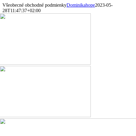
Skip
Všeobecné obchodné podmienky
Dominikahope
2023-05-
to
28T11:47:37+02:00
content