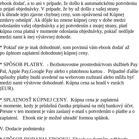
ebook dodať, a to ani v prípade, že došlo k automatickému potvrdeniu
o prijatí objednávky. V prípade, že by už došlo z vašej strany
i k úhrade tejto zjavne chybnej ceny, som oprávnená od Kúpnej
zmluvy odstúpiť. Ak dôjde ku zmene kúpnej ceny v dobe medzi
odoslaním vašej objednávky a jej potvrdením z mojej strany, platí
kúpna cena platná v momente odoslania objednávky, pokiaľ nedôjde
medzi nami k inej výslovnej dohode.
* Pokiaľ nie je inak dohodnuté, som povinná vám ebook dodať až
po úplnom zaplatení dohodnutej kúpnej ceny.
* SPÔSOB PLATBY. - Bezhotovostne prostredníctvom službieb Pay
Pal, Apple Pay,Google Pay alebo s platobnou kartou . Prípadné ďalšie
spôsoby platby budú uvedené na webovom rozhraní alebo môžu byť
medzi nami výslovne dohodnuté. Kúpna cena sa hradí v eurách
(EUR).
* SPLATNOSŤ KÚPNEJ CENY. Kúpna cena je zaplatená
v momente, kedy je príslušná čiastka pripísaná na môj bankový účet.
Presne v ten moment je vám zaslaný e-mail s potvrdením o platbe a o
zaplatení. Ebook nie je možné uhradiť formou splátok.
V. Dodacie podmienky