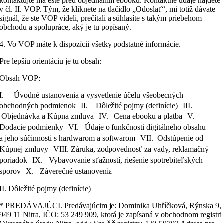
kontaktujte ma ešte pred objednaním ebooku. Kontaktné údaje nájdete
v čl. II. VOP. Tým, že kliknete na tlačidlo „Odoslať“, mi totiž dávate
signál, že ste VOP videli, prečítali a súhlasíte s takým priebehom
obchodu a spolupráce, aký je tu popísaný.
4. Vo VOP máte k dispozícii všetky podstatné informácie.
Pre lepšiu orientáciu je tu obsah:
Obsah VOP:
I. Úvodné ustanovenia a vysvetlenie účelu všeobecných
obchodných podmienok II. Dôležité pojmy (definície) III.
Objednávka a Kúpna zmluva IV. Cena ebooku a platba V.
Dodacie podmienky VI. Údaje o funkčnosti digitálneho obsahu
a jeho súčinnosti s hardwarom a softwarom VII. Odstúpenie od
Kúpnej zmluvy VIII. Záruka, zodpovednosť za vady, reklamačný
poriadok IX. Vybavovanie sťažností, riešenie spotrebiteľských
sporov X. Záverečné ustanovenia
II. Dôležité pojmy (definície)
* PREDÁVAJÚCI. Predávajúcim je: Dominika Uhříčková, Rýnska 9,
949 11 Nitra, IČO: 53 249 909, ktorá je zapísaná v obchodnom registri