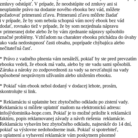
zmluvy odstúpiť. V prípade, že neodstúpite od zmluvy ani si
neuplatníte právo na dodanie nového ebooku bez vád, môžete
požadovať primeranú zľavu. Primeranú zľavu môžete žiadať
i v prípade, že by som nebola schopná vám nový ebook bez vád
dodať, rovnako tiež v prípade, že by som nezjednala nápravu
v primeranej dobe alebo že by vám zjednanie nápravy spôsobilo
značné problémy. Vzhľadom na charakter ebooku prichádza do úvahy
ako vada nedostupnosť časti obsahu, poprípade chýbajúca alebo
nečitateľná časť.
* Právo z vadného plnenia vám nenáleží, pokiaľ by ste pred prevzatím
ebooku vedeli, že ebook má vadu, alebo by ste vadu sami spôsobili.
Záruka a nároky zo zodpovednosti za vady sa nevzťahujú na vady
spôsobené nesprávnym užívaním alebo uložením ebooku.
* Pokiaľ vám ebook nebol dodaný v dodacej lehote, prosím,
skontrolujte si link.
* Reklamáciu si uplatnite bez zbytočného odkladu po zistení vady.
Reklamáciu si môžete uplatniť mailom na elektronickú adresu:
info@dominika-hope.com. Pokiaľ je to možné priložte k reklamácii
faktúru, popis reklamovanej závady a návrh riešenia reklamácie.
Reklamáciu vybavím bez zbytočného odkladu, najneskôr do 14 dní,
pokiaľ sa výslovne nedohodneme inak. Pokiaľ si spotrebiteľ,
o uplatnení a vybavení reklamácie vám poskytnem písomné