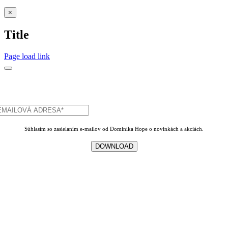
Zatvoriť
×
rýchle
zobrazenie
Title
produktu
Page load link
Súhlasím so zasielaním e-mailov od Dominika Hope o novinkách a akciách.
DOWNLOAD
Go
to
Top