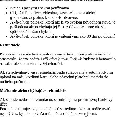
Kniha s jasnými znakmi používania
CD, DVD, softvér, videohra, kasetová kazeta alebo
gramofónová platňa, ktorá bola otvorená.
Akákoľvek položka, ktorá nie je vo svojom pôvodnom stave, je
poškodená alebo chýbajú jej časti z dôvodov, ktoré nie sú
spôsobené našou chybou.
Akákoľvek položka, ktorá je vrátená viac ako 30 dní po dodaní
Refundácie
Po obdržaní a skontrolovaní vášho vráteného tovaru vám pošleme e-mail s
oznámením, že sme obdržali váš vrátený tovar. Tiež vás budeme informovať o
schválení alebo zamietnutí vašej refundácie.
Ak ste schválený, vaša refundácia bude spracovaná a automaticky sa
uplatní na vašu kreditnú kartu alebo pôvodnú platobnú metódu do
určitého počtu dní.
Meškanie alebo chýbajúce refundácie
Ak ste ešte nedostali refundáciu, skontrolujte si prosím svoj bankový
účet.
Potom kontaktujte svoju spoločnosť s kreditnou kartou, môže trvať
nejaký čas, kým bude vaša refundácia oficiálne zverejnená.