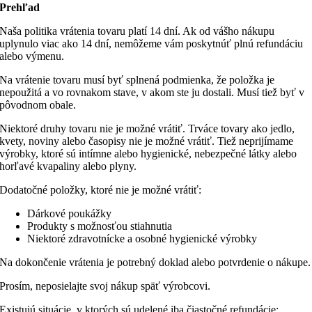
Prehľad
Naša politika vrátenia tovaru platí 14 dní. Ak od vášho nákupu
uplynulo viac ako 14 dní, nemôžeme vám poskytnúť plnú refundáciu
alebo výmenu.
Na vrátenie tovaru musí byť splnená podmienka, že položka je
nepoužitá a vo rovnakom stave, v akom ste ju dostali. Musí tiež byť v
pôvodnom obale.
Niektoré druhy tovaru nie je možné vrátiť. Trváce tovary ako jedlo,
kvety, noviny alebo časopisy nie je možné vrátiť. Tiež neprijímame
výrobky, ktoré sú intímne alebo hygienické, nebezpečné látky alebo
horľavé kvapaliny alebo plyny.
Dodatočné položky, ktoré nie je možné vrátiť:
Dárkové poukážky
Produkty s možnosťou stiahnutia
Niektoré zdravotnícke a osobné hygienické výrobky
Na dokončenie vrátenia je potrebný doklad alebo potvrdenie o nákupe.
Prosím, neposielajte svoj nákup späť výrobcovi.
Existujú situácie, v ktorých sú udelené iba čiastočné refundácie: