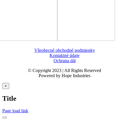
Všeobecné obchodné podmienky
Kontaktné údaje
Ochrana dát
© Copyright 2023 | All Rights Reserved
Powered by Hope Industries
Zatvoriť
×
rýchle
zobrazenie
Title
produktu
Page load link