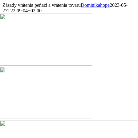
Skip
Zásady vrátenia peňazí a vrátenia tovaru
Dominikahope
2023-05-
to
27T22:09:04+02:00
content