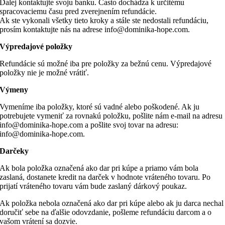
Ďalej kontaktujte svoju banku. Často dochádza k určitému
spracovaciemu času pred zverejnením refundácie.
Ak ste vykonali všetky tieto kroky a stále ste nedostali refundáciu,
prosím kontaktujte nás na adrese info@dominika-hope.com.
Výpredajové položky
Refundácie sú možné iba pre položky za bežnú cenu. Výpredajové
položky nie je možné vrátiť.
Výmeny
Vymeníme iba položky, ktoré sú vadné alebo poškodené. Ak ju
potrebujete vymeniť za rovnakú položku, pošlite nám e-mail na adresu
info@dominika-hope.com a pošlite svoj tovar na adresu:
info@dominika-hope.com.
Darčeky
Ak bola položka označená ako dar pri kúpe a priamo vám bola
zaslaná, dostanete kredit na darček v hodnote vráteného tovaru. Po
prijatí vráteného tovaru vám bude zaslaný dárkový poukaz.
Ak položka nebola označená ako dar pri kúpe alebo ak ju darca nechal
doručiť sebe na ďalšie odovzdanie, pošleme refundáciu darcom a o
vašom vrátení sa dozvie.